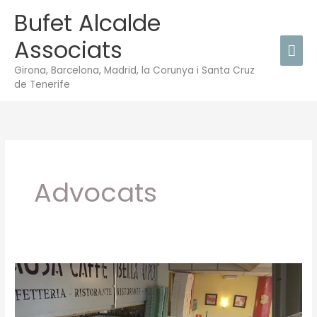
Vés
Bufet Alcalde
Men
al
Associats
contingut
prin
Girona, Barcelona, Madrid, la Corunya i Santa Cruz
de Tenerife
Advocats
Negocis
tancats
pel