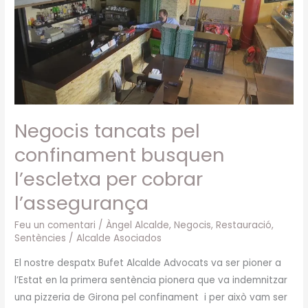
confinament
busquen
l’escletxa
per
cobrar
l’assegurança
Negocis tancats pel
confinament busquen
l’escletxa per cobrar
l’assegurança
Feu un comentari
/
Àngel Alcalde
,
Negocis
,
Restauració
,
Sentències
/
Alcalde Asociados
El nostre despatx Bufet Alcalde Advocats va ser pioner a
l’Estat en la primera sentència pionera que va indemnitzar
una pizzeria de Girona pel confinament i per això vam ser