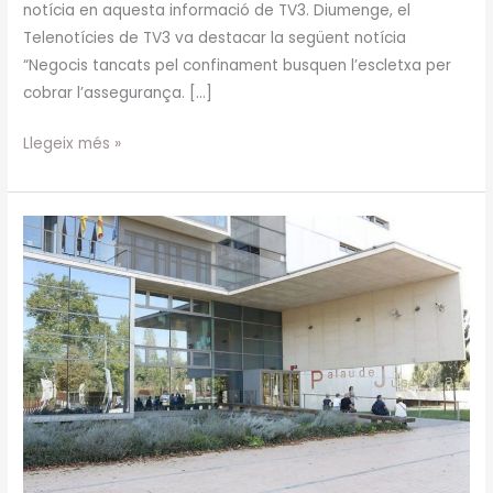
notícia en aquesta informació de TV3. Diumenge, el
Telenotícies de TV3 va destacar la següent notícia
“Negocis tancats pel confinament busquen l’escletxa per
cobrar l’assegurança. […]
Llegeix més »
Sentència
pionera
que
indemnitza
una
pizzeria
de
Girona
pel
confinament