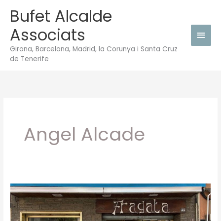
Vés
Bufet Alcalde
Men
al
Associats
contingut
princ
Girona, Barcelona, Madrid, la Corunya i Santa Cruz
de Tenerife
Angel Alcade
Una
asseguradora
ha