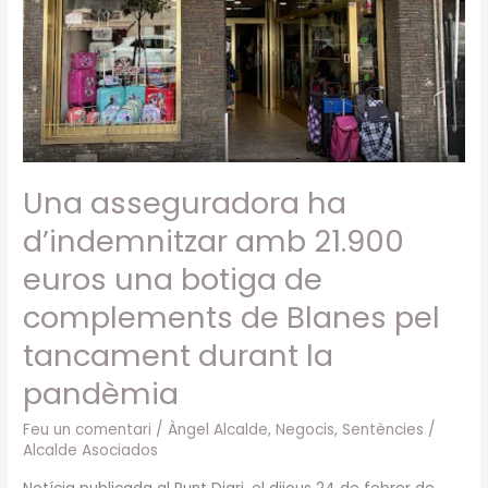
d’indemnitzar
amb
21.900
euros
una
botiga
de
Una asseguradora ha
complements
de
d’indemnitzar amb 21.900
Blanes
euros una botiga de
pel
complements de Blanes pel
tancament
durant
tancament durant la
la
pandèmia
pandèmia
Feu un comentari
/
Àngel Alcalde
,
Negocis
,
Sentències
/
Alcalde Asociados