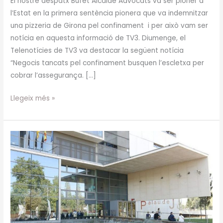
El nostre despatx Bufet Alcalde Advocats va ser pioner a
l’Estat en la primera sentència pionera que va indemnitzar
una pizzeria de Girona pel confinament i per això vam ser
notícia en aquesta informació de TV3. Diumenge, el
Telenotícies de TV3 va destacar la següent notícia
“Negocis tancats pel confinament busquen l’escletxa per
cobrar l’assegurança. […]
Llegeix més »
Sentència
pionera
que
indemnitza
una
pizzeria
de