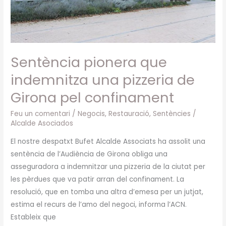
Girona
pel
confinament
Sentència pionera que
indemnitza una pizzeria de
Girona pel confinament
Feu un comentari
/
Negocis
,
Restauració
,
Sentències
/
Alcalde Asociados
El nostre despatxt Bufet Alcalde Associats ha assolit una
sentència de l’Audiència de Girona obliga una
asseguradora a indemnitzar una pizzeria de la ciutat per
les pèrdues que va patir arran del confinament. La
resolució, que en tomba una altra d’emesa per un jutjat,
estima el recurs de l’amo del negoci, informa l’ACN.
Estableix que