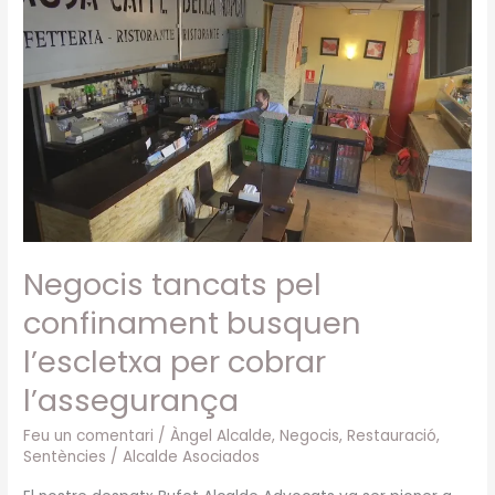
Negocis
tancats
pel
confinament
busquen
l’escletxa
per
cobrar
l’assegurança
Negocis tancats pel
confinament busquen
l’escletxa per cobrar
l’assegurança
Feu un comentari
/
Àngel Alcalde
,
Negocis
,
Restauració
,
Sentències
/
Alcalde Asociados