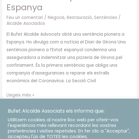
Espanya
Feu un comentari
/
Negocis
,
Restauració
,
Sentències
/
Alcalde Asociados
El Bufet Alcalde Advocats obté una sentència pionera a
Espanya. Ho divulga com a notícia el Diari de Girona Una
sentència pionera a l’Estat espanyol condemna una
asseguradora a indemnitzar una pizzeria de Girona pel
confinament. És la primera sentència que obliga una
companyia d’assegurances a reparar els estralls
econòmics del Coronavirus. La Secció Civil
Llegeix més »
Bufet Alcalde Associats els informa que:
Utilitzem cookies al nostre lloc web per oferir-vos
l'experiència més rellevant recordant les vostres
preferències i visites repetides. En fer clic a "Acceptar",
accepteu l'ús de TOTES les cookies.
Copyright © Alcalde Asociados