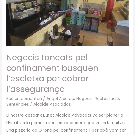
confinament
busquen
l’escletxa
per
cobrar
l’assegurança
Negocis tancats pel
confinament busquen
l’escletxa per cobrar
l’assegurança
Feu un comentari
/
Àngel Alcalde
,
Negocis
,
Restauració
,
Sentències
/
Alcalde Asociados
El nostre despatx Bufet Alcalde Advocats va ser pioner a
l’Estat en la primera sentència pionera que va indemnitzar
una pizzeria de Girona pel confinament i per això vam ser