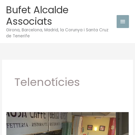
Vés
Bufet Alcalde
Men
al
Associats
contingut
princ
Girona, Barcelona, Madrid, la Corunya i Santa Cruz
de Tenerife
Telenotícies
Negocis
tancats
pel