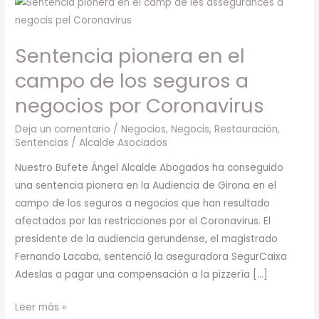
Sentencia
pionera
en
Sentencia pionera en el
el
campo
campo de los seguros a
de
negocios por Coronavirus
los
seguros
Deja un comentario
/
Negocios
,
Negocis
,
Restauración
,
Sentencias
/
Alcalde Asociados
a
negocios
Nuestro Bufete Ángel Alcalde Abogados ha conseguido
por
una sentencia pionera en la Audiencia de Girona en el
Coronavirus
campo de los seguros a negocios que han resultado
afectados por las restricciones por el Coronavirus. El
presidente de la audiencia gerundense, el magistrado
Fernando Lacaba, sentenció la aseguradora SegurCaixa
Adeslas a pagar una compensación a la pizzería […]
Leer más »