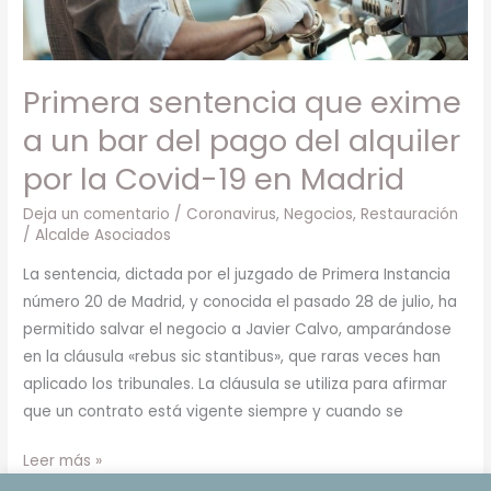
del
pago
del
Primera sentencia que exime
alquiler
por
a un bar del pago del alquiler
la
por la Covid-19 en Madrid
Covid-
19
Deja un comentario
/
Coronavirus
,
Negocios
,
Restauración
/
Alcalde Asociados
en
Madrid
La sentencia, dictada por el juzgado de Primera Instancia
número 20 de Madrid, y conocida el pasado 28 de julio, ha
permitido salvar el negocio a Javier Calvo, amparándose
en la cláusula «rebus sic stantibus», que raras veces han
aplicado los tribunales. La cláusula se utiliza para afirmar
que un contrato está vigente siempre y cuando se
Leer más »