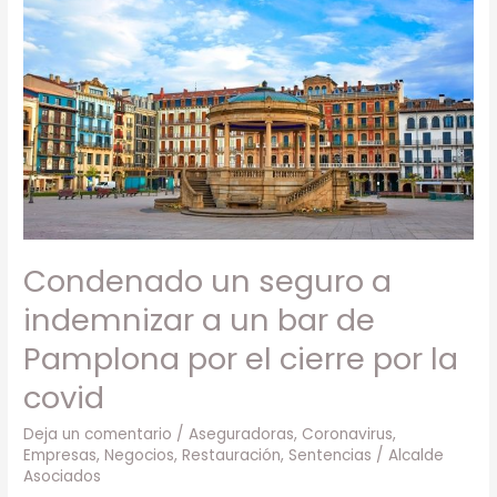
Condenado
un
seguro
a
indemnizar
a
un
bar
de
Pamplona
Condenado un seguro a
por
el
indemnizar a un bar de
cierre
Pamplona por el cierre por la
por
covid
la
covid
Deja un comentario
/
Aseguradoras
,
Coronavirus
,
Empresas
,
Negocios
,
Restauración
,
Sentencias
/
Alcalde
Asociados