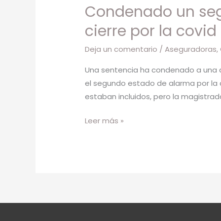
Condenado un segu
seguro
a
cierre por la covid
indemnizar
Deja un comentario
/
Aseguradoras
,
a
un
Una sentencia ha condenado a una as
bar
el segundo estado de alarma por la 
de
estaban incluidos, pero la magistrad
Pamplona
por
Leer más »
el
cierre
por
la
covid