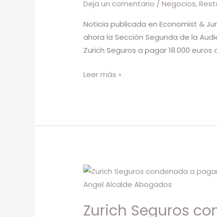
Deja un comentario
/
Negocios
,
Rest
a
un
Noticia publicada en Economist & Juri
restaurante
ahora la Sección Segunda de la Audie
por
Zurich Seguros a pagar 18.000 euros a
paralizar
su
Leer más »
actividad
durante
la
pandemia
Zurich
Seguros
condenada
Zurich Seguros co
a