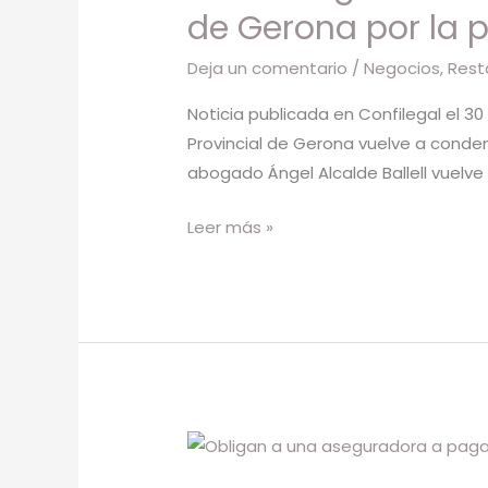
pagar
de Gerona por la 
18.000
Deja un comentario
/
Negocios
,
Rest
euros
a
Noticia publicada en Confilegal el 30
un
Provincial de Gerona vuelve a conden
restaurante
abogado Ángel Alcalde Ballell vuel
de
Gerona
Leer más »
por
la
pérdida
de
ingresos
por
culpa
Obligan
del
a
COVID-