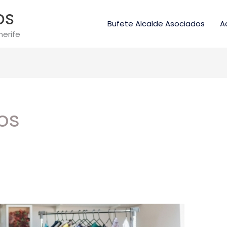
os
Bufete Alcalde Asociados
A
nerife
os