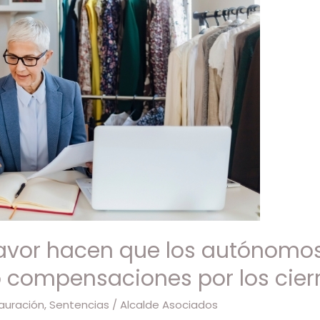
favor hacen que los autónomos
compensaciones por los cierr
auración
,
Sentencias
/
Alcalde Asociados