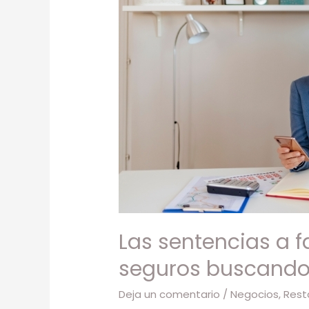
a
favor
hacen
que
los
autónomos
revisen
sus
seguros
buscando
compensaciones
por
Las sentencias a 
los
cierres
seguros buscando 
sufridos
Deja un comentario
/
Negocios
,
Rest