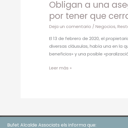
Obligan a una ase
una
19
aseguradora
por tener que cerr
a
Deja un comentario
/
Negocios
,
Rest
pagar
6.000
El 13 de febrero de 2020, el propietar
euros
diversas cláusulas, había una en la
a
beneficios» y una posible «paralizaci
un
restaurante
Leer más »
por
tener
que
cerrar
Bufet Alcalde Associats els informa que: