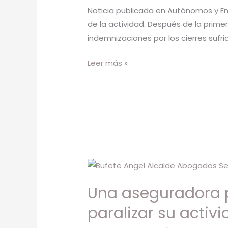
Noticia publicada en Autónomos y Emp
de la actividad. Después de la primer
indemnizaciones por los cierres sufr
Leer más »
Una
aseguradora
Una aseguradora p
pagará
18.000
paralizar su acti
euros